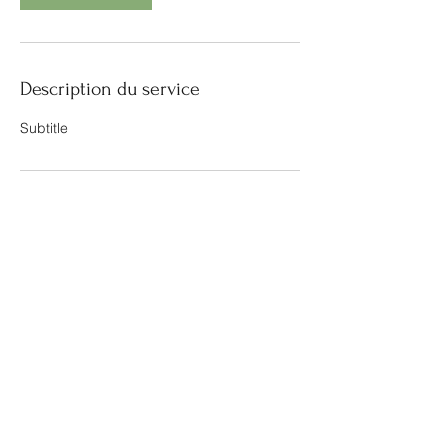
Description du service
Subtitle
Coordonnées
07.65.15.48.97