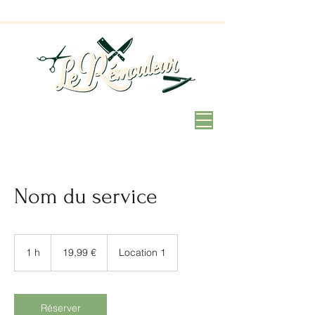
Nom du service
19,99
euros
1 h
1
19,99 €
Location 1
Réserver